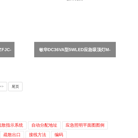
FJC-
敏华DC36VA型5WLED应急吸顶灯M-
ZFJC-E5W6153
>>
尾页
疏散指示系统
自动分配地址
应急照明平面图图例
疏散出口
接线方法
编码