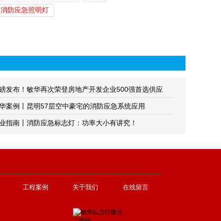
型消防应急照明灯
磅发布！敏华再次荣登房地产开发企业500强首选供应
！
华案例丨昆明57层空中豪宅的消防应急系统应用
业指南丨消防应急标志灯：功率大小有讲究！
工程案例
关于我们
在线留言