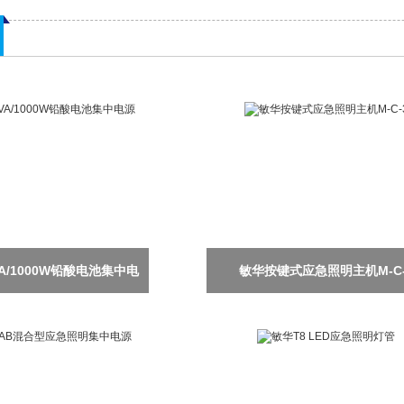
VA/1000W铅酸电池集中电
敏华按键式应急照明主机M-C-
源