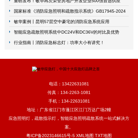
证实施要求的公告
重磅发布！敏华再次荣登房地产开发企业500强首选供应
商！
国家标准《消防应急照明和疏散指示系统》GB17945-2024
发布！2025年5月1日实施
敏华案例丨昆明57层空中豪宅的消防应急系统应用
智能应急疏散照明系统中DC24V和DC36V的对比及优势
行业指南丨消防应急标志灯：功率大小有讲究！
电话：13422631081
传真：134-2263-1081
手机：134-22631081
地址：广东省江门市蓬江区江门万达广场2幢
应急照明灯，疏散指示灯，智能应急照明疏散系统一站式解决方
案。
粤ICP备2023146615号-5
XML地图
TXT地图