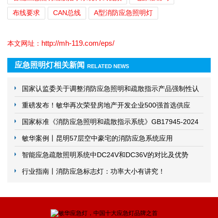
布线要求
CAN总线
A型消防应急照明灯
http://mh-119.com/eps/
本文网址：
应急照明灯相关新闻
RELATED NEWS
国家认监委关于调整消防应急照明和疏散指示产品强制性认
证实施要求的公告
重磅发布！敏华再次荣登房地产开发企业500强首选供应
商！
国家标准《消防应急照明和疏散指示系统》GB17945-2024
发布！2025年5月1日实施
敏华案例丨昆明57层空中豪宅的消防应急系统应用
智能应急疏散照明系统中DC24V和DC36V的对比及优势
行业指南丨消防应急标志灯：功率大小有讲究！