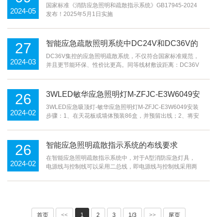
GB17945-2024发布！2025年5月1日实施
国家标准《消防应急照明和疏散指示系统》GB17945-2024
2024-05
发布！2025年5月1日实施
智能应急疏散照明系统中DC24V和DC36V的
27
对比及优势
DC36V集控的应急照明疏散系统，不仅符合国家标准规范，
2024-03
并且更节能环保、性价比更高。同等线材敷设距离：DC36V
的线路可负载功率约是DC24V的1.5倍；同等线材负载功
率：DC36V的
3WLED敏华应急照明灯M-ZFJC-E3W6049安
26
装教程
3WLED应急吸顶灯-敏华应急照明灯M-ZFJC-E3W6049安装
2024-02
步骤：1、在天花板或墙体预装86盒，并预留出线；2、将安
装底座安装于86盒上，再按接线标识正确接线；3、灯身|字
形标识对
智能应急照明疏散指示系统的布线要求
26
在智能应急照明疏散指示系统中，对于A型消防应急灯具，
2024-02
电源线与控制线可以采用二总线，即电源线与控制线采用两
根线；对于B型集中控制型消防应急灯具，每个灯具应具有2
根电源
首页
<<
1
2
3
1/3
>>
尾页