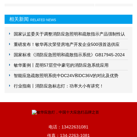
相关新闻
RELATED NEWS
国家认监委关于调整消防应急照明和疏散指示产品强制性认
证实施要求的公告
重磅发布！敏华再次荣登房地产开发企业500强首选供应
商！
国家标准《消防应急照明和疏散指示系统》GB17945-2024
发布！2025年5月1日实施
敏华案例丨昆明57层空中豪宅的消防应急系统应用
智能应急疏散照明系统中DC24V和DC36V的对比及优势
行业指南丨消防应急标志灯：功率大小有讲究！
电话：13422631081
传真：134-2263-1081