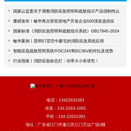
国家认监委关于调整消防应急照明和疏散指示产品强制性认
证实施要求的公告
重磅发布！敏华再次荣登房地产开发企业500强首选供应
商！
国家标准《消防应急照明和疏散指示系统》GB17945-2024
发布！2025年5月1日实施
敏华案例丨昆明57层空中豪宅的消防应急系统应用
智能应急疏散照明系统中DC24V和DC36V的对比及优势
行业指南丨消防应急标志灯：功率大小有讲究！
电话：13422631081
传真：134-2263-1081
手机：134-22631081
地址：广东省江门市蓬江区江门万达广场2幢